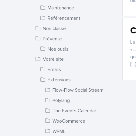
bl
Maintenance
Référencement
C
Non classé
Prévente
Le
Nos outils
« 
qu
Votre site
[…
Emails
Extensions
Flow-Flow Social Stream
Polylang
The Events Calendar
WooCommerce
WPML